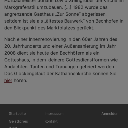
Hofbaumeister Johann David Steingruber die Kirche im
Markgrafenstil umzubauen. […] 1982 wurde das
angrenzende Gasthaus „Zur Sonne“ abgerissen,
seitdem ist sie als „ältestes Bauwerk“ von Bechhofen in
den Blickpunkt des Marktplatzes gerückt.
Nach einer Innenrenovierung in den 60er Jahren des
20. Jahrhunderts und einer Außensanierung im Jahr
2008 dient sie heute den Bechhöfern als ein
Gotteshaus, in dem kleinere Gottesdienstformen wie
Andachten, Taufen und Trauungen gefeiert werden.
Das Glockengeläut der Katharinenkirche können Sie
hier
hören.
Hauptnavigation
Fußbereichsmenü
Benutzermen
Startseite
Impressum
Anmelden
Geistliches
Kontakt