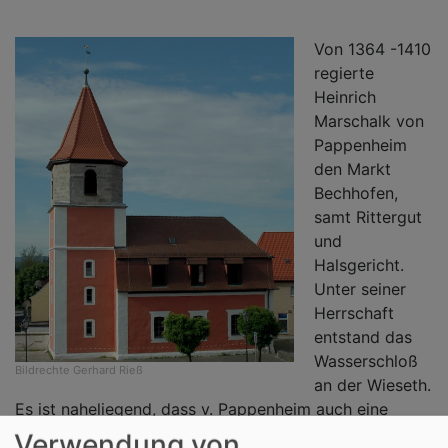
Von 1364 -1410
regierte
Heinrich
Marschalk von
Pappenheim
den Markt
Bechhofen,
samt Rittergut
und
Halsgericht.
Unter seiner
Herrschaft
entstand das
Wasserschloß
Bildrechte
Gerhard Rieß
an der Wieseth.
Es ist naheliegend, dass v. Pappenheim auch eine
Schloßkapelle erbaute und diese nach der heiligen
Verwendung von