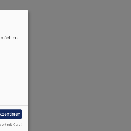
stützung:
n möchten.
akzeptieren
siert mit Klaro!