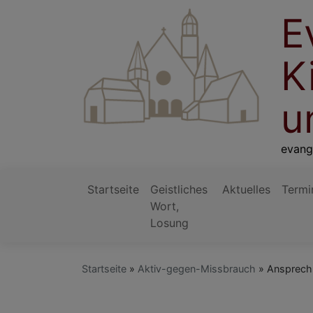
Direkt
E
zum
Inhalt
K
u
evang
Startseite
Geistliches
Aktuelles
Termi
Wort,
Hauptnavigation
Losung
Startseite
Aktiv-gegen-Missbrauch
Ansprechp