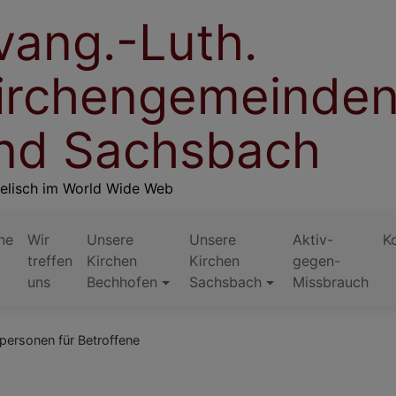
vang.-Luth.
irchengemeinden
nd Sachsbach
elisch im World Wide Web
ne
Wir
Unsere
Unsere
Aktiv-
K
treffen
Kirchen
Kirchen
gegen-
uns
Bechhofen
Sachsbach
Missbrauch
ersonen für Betroffene