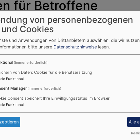
n für Betroffene
ndung von personenbezogenen
Gewalt betroffen sind, finden Sie Unter
 und Cookies
enste und Anwendungen von Drittanbietern auswählen, die wir nutze
Informationen bitte unsere
Datenschutzhinweise
lesen.
ktional
(immer erforderlich)
sbach1@elkb.de
ichern von Daten: Cookie für die Benutzersitzung
ck
:
Funktional
sent Manager
(immer erforderlich)
kie Consent speichert Ihre Einwilligungsstatus im Browser
nsbach2@elkb.de
ck
:
Funktional
zeptieren
Alle 
Reali